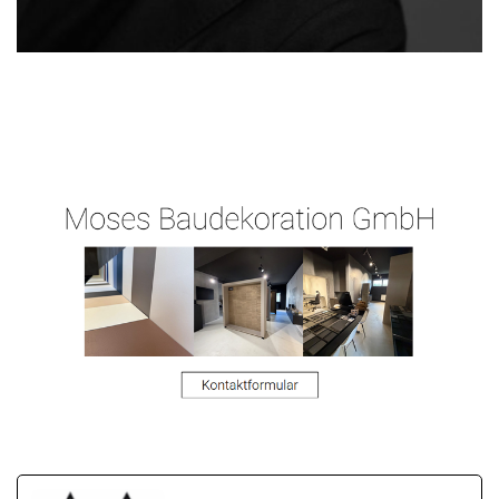
Raum-
Ihr
in Rosbach
Maler.de
Malermeister
(Höhe)