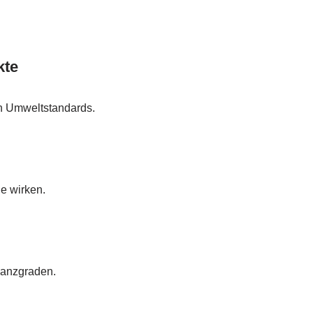
kte
en Umweltstandards.
ie wirken.
Glanzgraden.