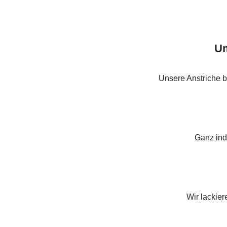
Um
Unsere Anstriche b
Ganz indi
Wir lackier