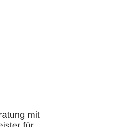
atung mit
ister für