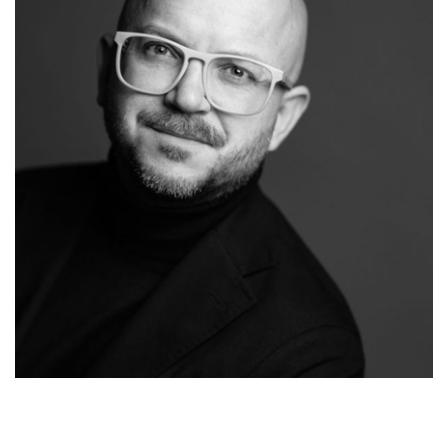
Raum-Maler.de
Ihr Malermeister
in Walluf