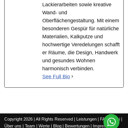
Lackierarbeiten sowie kreative
Wand- und
Oberflächengestaltung. Mit einem
besonderen Gespür für natürliche
Materialien, Kalkputze und
hochwertige Veredelungen schafft
er Räume, die Design, Handwerk
und gesundes Wohnen
harmonisch verbinden.
See Full Bio
Copyright 2026 | All Rights Reserved |
Leistungen
|
FAQ
|
Wiki
|
Über uns
|
Team
|
Werte
|
Blog
|
Bewertungen
|
Impressum
|