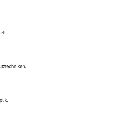
elt.
utztechniken.
tik.