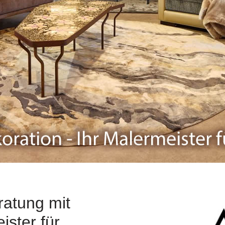
atung mit
ister für