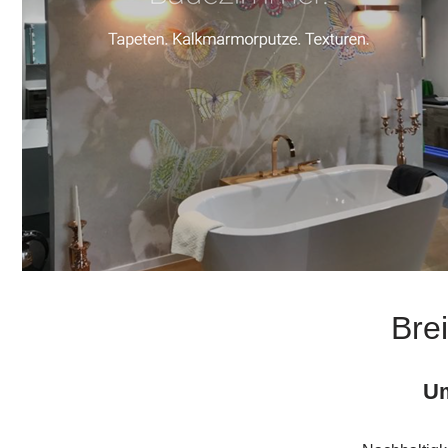
Bre
Um