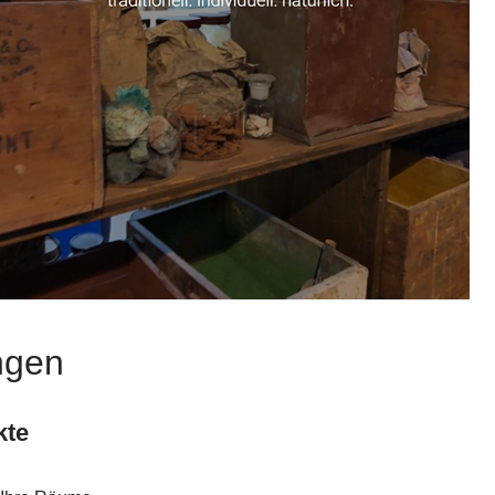
ngen
kte