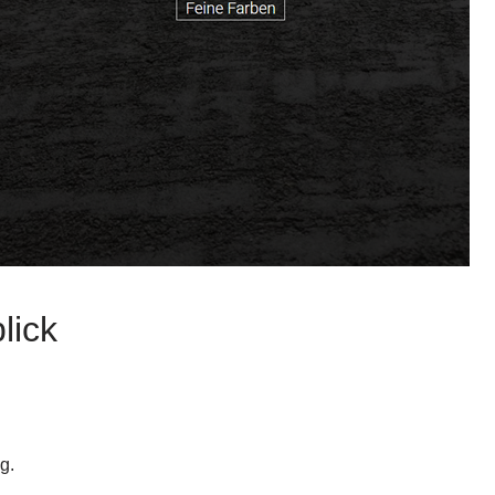
lick
g.