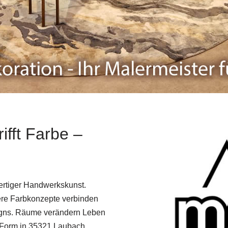
fft Farbe –
wertiger Handwerkskunst.
ere Farbkonzepte verbinden
signs. Räume verändern Leben
r Form in 35321 Laubach,