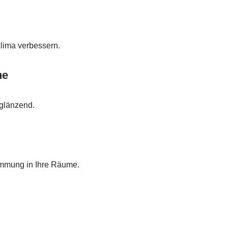
klima verbessern.
he
 glänzend.
immung in Ihre Räume.