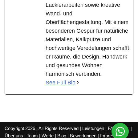
Lackierarbeiten sowie kreative
Wand- und
Oberflächengestaltung. Mit einem
besonderen Gespür für natürliche
Materialien, Kalkputze und
hochwertige Veredelungen schafft
er Räume, die Design, Handwerk
und gesundes Wohnen
harmonisch verbinden.
See Full Bio
Copyright 2026 | All Rights Reserved |
Leistungen
|
FAQ
|
Wiki
|
Über uns
|
Team
|
Werte
|
Blog
|
Bewertungen
|
Impressum
|