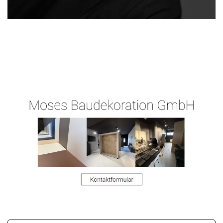
für
Raum-
Ihr
Kaltenholzhause
Maler.de
Malermeister
n