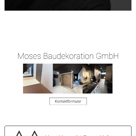
Raum-
Ihr
für
Maler.de
Malermeister
Irmtraut