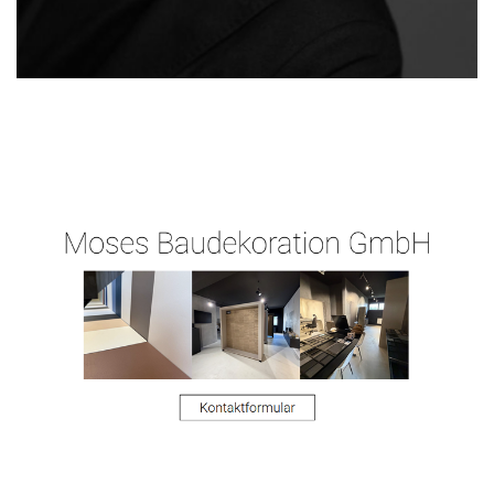
Raum-
Ihr
in
Maler.de
Malermeister
Glauburg