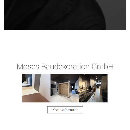
Raum-Maler.de
Ihr Malermeister
in Aßlar